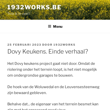
Naar
1932WORKS.BE
de
Trop is te veel !
inhoud
overgaan
Menu
GEPLAATST
25 FEBRUARI 2023
DOOR
1932WORKS
OP
Dovy Keukens. Einde verhaal?
Het Dovy keukens project gaat niet door. Omdat de
riolering onder het terrein loopt, is het niet mogelijk
om ondergrondse garages te bouwen.
De hoek van de Woluwedal en de Leuvensesteenweg
zijn bewaard gebleven.
Behalve dat... de eigenaar van het terrein besmet kan