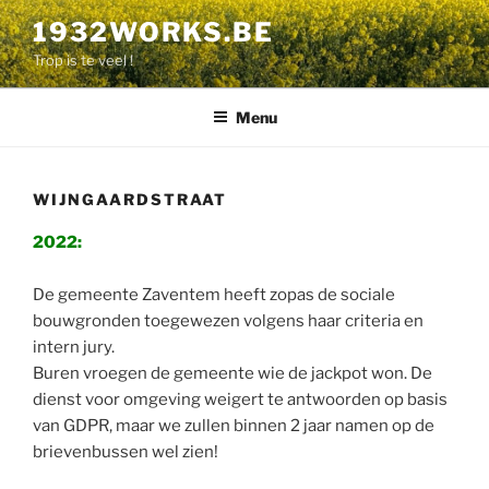
Naar
1932WORKS.BE
de
Trop is te veel !
inhoud
overgaan
Menu
WIJNGAARDSTRAAT
2022:
De gemeente Zaventem heeft zopas de sociale
bouwgronden toegewezen volgens haar criteria en
intern jury.
Buren vroegen de gemeente wie de jackpot won. De
dienst voor omgeving weigert te antwoorden op basis
van GDPR, maar we zullen binnen 2 jaar namen op de
brievenbussen wel zien!