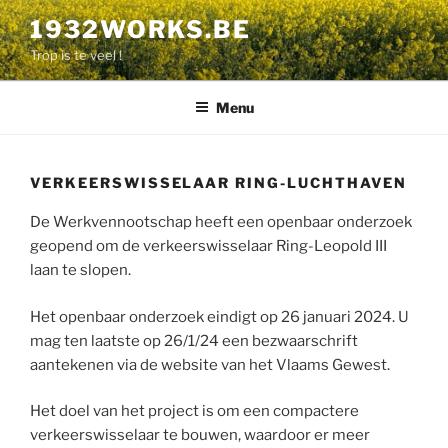
Naar
1932WORKS.BE
de
Trop is te veel !
inhoud
overgaan
Menu
VERKEERSWISSELAAR RING-LUCHTHAVEN
De Werkvennootschap heeft een openbaar onderzoek
geopend om de verkeerswisselaar Ring-Leopold III
laan te slopen.
Het openbaar onderzoek eindigt op 26 januari 2024. U
mag ten laatste op 26/1/24 een bezwaarschrift
aantekenen via de website van het Vlaams Gewest.
Het doel van het project is om een compactere
verkeerswisselaar te bouwen, waardoor er meer