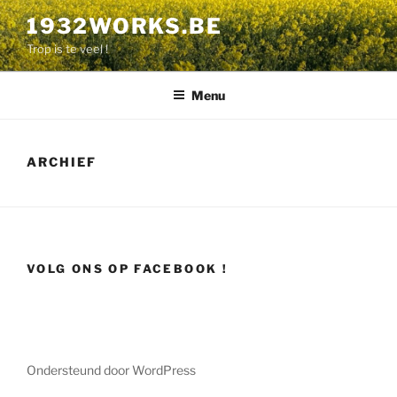
Naar
1932WORKS.BE
de
Trop is te veel !
inhoud
overgaan
Menu
ARCHIEF
VOLG ONS OP FACEBOOK !
Ondersteund door WordPress