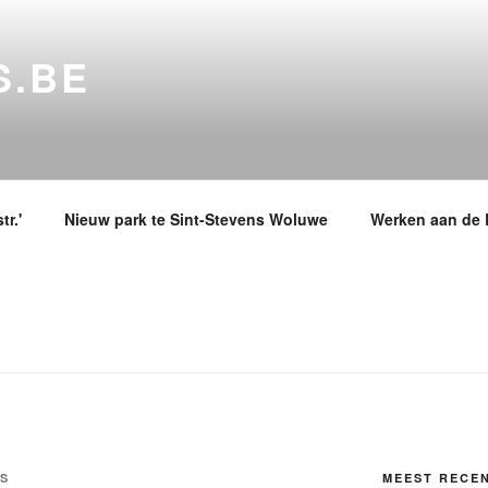
S.BE
r.'
Nieuw park te Sint-Stevens Woluwe
Werken aan de 
S
MEEST RECE