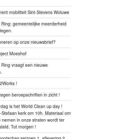
ment mobiliteit Sint-Stevens Woluwe
Ring: gemeentelijke meerderheid
 tegen.
onneren op onze nieuwsbrief?
oject Moeshof
 Ring vraagt een nieuwe
.
32Works !
egen beroepschriften in zicht !
g is het World Clean up day !
nt-Stefaan kerk om 10h. Materiaal om
te nemen in onze straten wordt ter
teld. Tot morgen !
ootschap seizoen 1, aflevering 2