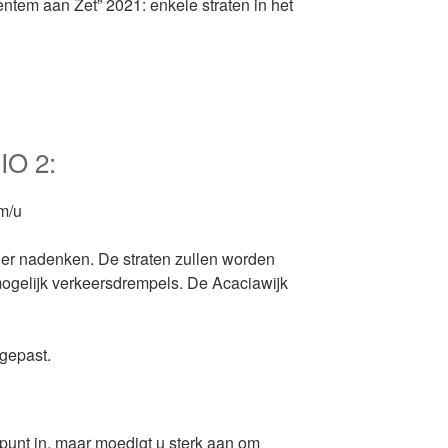
entem aan Zet” 2021: enkele straten in het
O 2:
km/u
der nadenken. De straten zullen worden
ogelijk verkeersdrempels. De Acaciawijk
egepast.
nt in, maar moedigt u sterk aan om