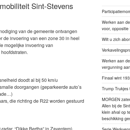
mobiliteit Sint-Stevens
Participatiemo
Werken aan de 
voor, oppositie
tnodiging van de gemeente ontvangen
r de invoering van een zone 30 in heel
Wilt u zich ab
e mogelijke invoering van
Verkavelingspr
 hoofdstraten.
Werken aan de
vergunning aan
Finaal wint 19
snelheid doodt al bij 50 km/u
n smalle doorgangen (geparkeerde auto’s
Trump Trukjes t
nade…)
MORGEN zaterda
aars, die richting de R22 worden gestuurd
Allen bij de Si
klein afval op 
beschikking ges
-radar, “Dikke Bertha” in Zaventem)
Serie Werkvenn