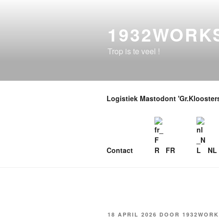
Naar
de
1932WORK
inhoud
overgaan
Trop is te veel !
Logistiek Mastodont 'Gr.Kloosterst
Contact
FR
NL
GEPLAATST
18 APRIL 2026
DOOR
1932WORK