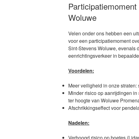
OP
Participatiemoment 
Woluwe
Velen onder ons hebben een ui
voor een participatiemoment ove
Sint-Stevens Woluwe, evenals d
eenrichtingsverkeer in bepaalde
Voordelen:
Meer veiligheid in onze straten: 
Minder risico op aanrijdingen i
ter hoogte van Woluwe Prome
Afschrikkingseffect voor pendel
Nadelen:
Verhoogd risico op boetes (Lidar