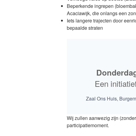
Beperkende ingrepen (bloembak
Acaciawijk, die onlangs een zo
Iets langere trajecten door eenr
bepaalde straten
Donderdag
Een initiat
Zaal Ons Huis, Burgem
Wij zullen aanwezig zijn (zonder 
participatiemoment.