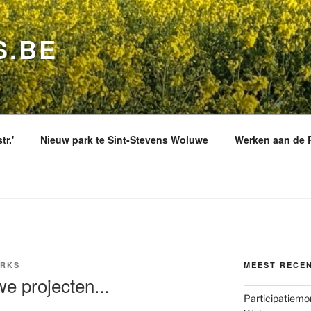
S.BE
r.'
Nieuw park te Sint-Stevens Woluwe
Werken aan de 
ORKS
MEEST RECE
e projecten...
Participatiemo