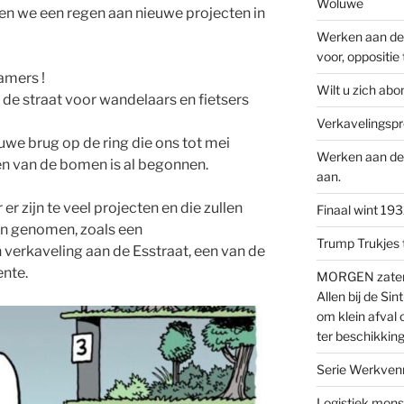
Woluwe
en we een regen aan nieuwe projecten in
Werken aan de 
voor, oppositie
amers !
Wilt u zich ab
 de straat voor wandelaars en fietsers
Verkavelingsp
uwe brug op de ring die ons tot mei
Werken aan de 
n van de bomen is al begonnen.
aan.
er zijn te veel projecten en die zullen
Finaal wint 19
en genomen, zoals een
Trump Trukjes t
verkaveling aan de Esstraat, een van de
nte.
MORGEN zaterda
Allen bij de Si
om klein afval 
ter beschikking
Serie Werkvenn
Logistiek mons