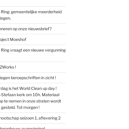
Ring: gemeentelijke meerderheid
 tegen.
onneren op onze nieuwsbrief?
roject Moeshof
Ring vraagt een nieuwe vergunning
32Works !
egen beroepschriften in zicht !
g is het World Clean up day !
nt-Stefaan kerk om 10h. Materiaal
op te nemen in onze straten wordt
 gesteld. Tot morgen !
ootschap seizoen 1, aflevering 2
tergebouw: overwinning!