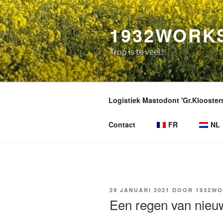
Naar
de
1932WORK
inhoud
overgaan
Trop is te veel !
Logistiek Mastodont 'Gr.Kloosterst
Contact
FR
NL
GEPLAATST
29 JANUARI 2021
DOOR
1932W
OP
Een regen van nieuw