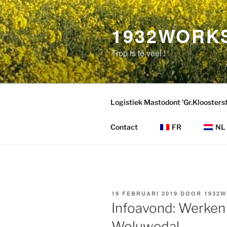
Naar
de
1932WORK
inhoud
overgaan
Trop is te veel !
Logistiek Mastodont 'Gr.Kloosterstr
Contact
FR
NL
GEPLAATST
19 FEBRUARI 2019
DOOR
1932
OP
Infoavond: Werken
Woluwedal