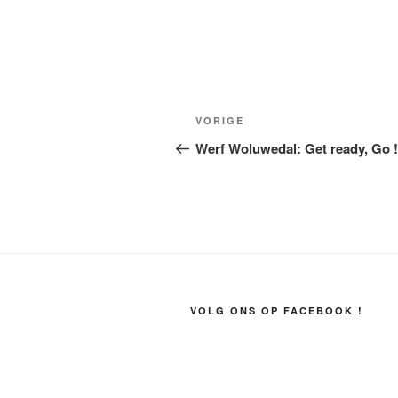
Berichtnavigatie
Vorig
VORIGE
bericht
Werf Woluwedal: Get ready, Go !
VOLG ONS OP FACEBOOK !