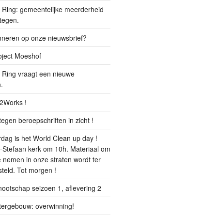
Ring: gemeentelijke meerderheid
 tegen.
onneren op onze nieuwsbrief?
oject Moeshof
 Ring vraagt een nieuwe
.
32Works !
egen beroepschriften in zicht !
g is het World Clean up day !
nt-Stefaan kerk om 10h. Materiaal om
te nemen in onze straten wordt ter
teld. Tot morgen !
ootschap seizoen 1, aflevering 2
tergebouw: overwinning!