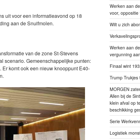
Werken aan de 
voor, oppositie
 uit voor een informatieavond op 18
eding aan de Snuifmolen.
Wilt u zich ab
Verkavelingspr
Werken aan de
ransformatie van de zone St-Stevens
vergunning aan
eraal scenario. Gemeenschappelijke punten:
Finaal wint 19
. Er komt ook een nieuw knooppunt E40-
n.
Trump Trukjes t
MORGEN zaterda
Allen bij de Si
klein afval op 
beschikking ges
Serie Werkvenn
Logistiek mons