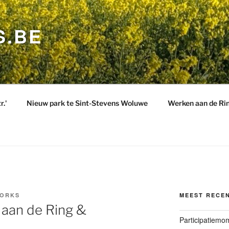
S.BE
.'
Nieuw park te Sint-Stevens Woluwe
Werken aan de R
WORKS
MEEST RECE
 aan de Ring &
Participatiemo