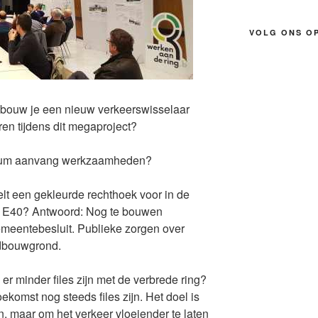
VOLG ONS O
 bouw je een nieuw verkeerswisselaar
ren tijdens dit megaproject?
atum aanvang werkzaamheden?
lt een gekleurde rechthoek voor in de
n E40? Antwoord: Nog te bouwen
emeentebesluit. Publieke zorgen over
ndbouwgrond.
r minder files zijn met de verbrede ring?
ekomst nog steeds files zijn. Het doel is
en, maar om het verkeer vloeiender te laten