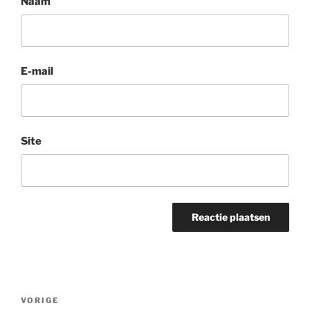
Naam
E-mail
Site
Berichtnavigatie
Vorig
VORIGE