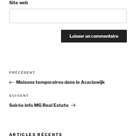
Site web
Navigation
Article
PRÉCÉDENT
de
précédent
Maisons temporaires dans le Acaciawijk
l’article
Article
SUIVANT
suivant
Soirée info MG Real Estate
ARTICLES RÉCENTS