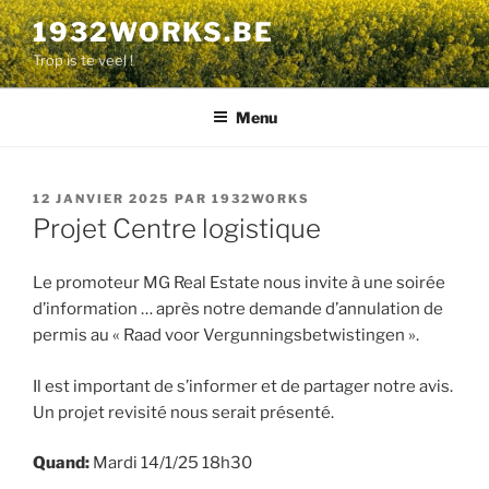
Aller
1932WORKS.BE
au
Trop is te veel !
contenu
principal
Menu
PUBLIÉ
12 JANVIER 2025
PAR
1932WORKS
LE
Projet Centre logistique
Le promoteur MG Real Estate nous invite à une soirée
d’information … après notre demande d’annulation de
permis au « Raad voor Vergunningsbetwistingen ».
Il est important de s’informer et de partager notre avis.
Un projet revisité nous serait présenté.
Quand:
Mardi 14/1/25 18h30