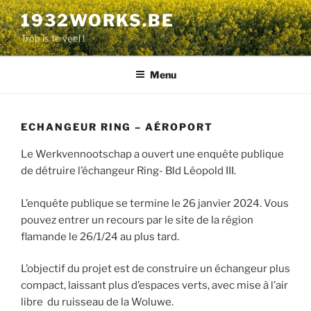
Aller
1932WORKS.BE
au
Trop is te veel !
contenu
principal
Menu
ECHANGEUR RING – AÉROPORT
Le Werkvennootschap a ouvert une enquête publique
de détruire l’échangeur Ring- Bld Léopold III.
L’enquête publique se termine le 26 janvier 2024. Vous
pouvez entrer un recours par le site de la région
flamande le 26/1/24 au plus tard.
L’objectif du projet est de construire un échangeur plus
compact, laissant plus d’espaces verts, avec mise à l’air
libre du ruisseau de la Woluwe.