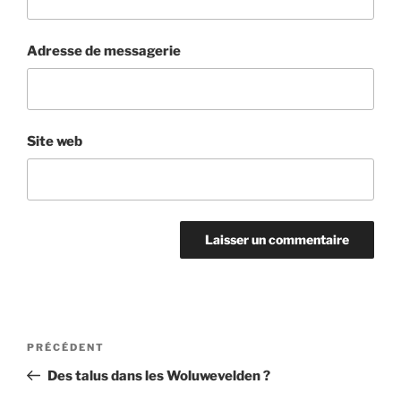
Adresse de messagerie
Site web
Navigation
Article
PRÉCÉDENT
de
précédent
Des talus dans les Woluwevelden ?
l’article