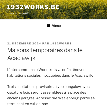
Aller
1932WORKS.BE
au
Trop is te veel !
contenu
principal
Menu
PUBLIÉ
21 DÉCEMBRE 2024
PAR
1932WORKS
LE
Maisons temporaires dans le
Acaciawijk
L’intercommunale Woontrots va enfin rénover les
habitations sociales inoccupées dans le Acaciawijk.
Trois habitations provisoires type bungalow avec
ossature bois seront assemblées à la place des
anciens garages. Adresse: rue Waaienberg, partie se
terminant en cul-de-sac.