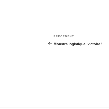
Navigation
Article
PRÉCÉDENT
de
précédent
Monstre logistique: victoire !
l’article