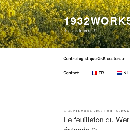
Aller
au
1932WORK
contenu
principal
Trop is te veel !
Centre logistique Gr.Kloosterstr
Contact
FR
NL
PUBLIÉ
5 SEPTEMBRE 2025
PAR
1932W
LE
Le feuilleton du We
épisode 2: