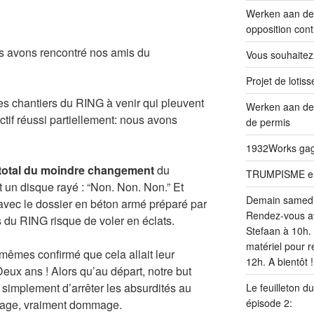
Werken aan de 
opposition cont
us avons rencontré nos amis du
Vous souhaitez
Projet de loti
des chantiers du RING à venir qui pleuvent
Werken aan de
tif réussi partiellement: nous avons
de permis
1932Works gagn
 total du moindre changement
du
TRUMPISME en v
 un disque rayé : “Non. Non. Non.” Et
Demain samed
u’avec le dossier en béton armé préparé par
Rendez-vous av
 du RING risque de voler en éclats.
Stefaan à 10h. 
matériel pour r
x-mêmes confirmé que cela allait leur
12h. A bientôt !
Deux ans ! Alors qu’au départ, notre but
s simplement d’arrêter les absurdités au
Le feuilleton d
épisode 2:
age, vraiment dommage.