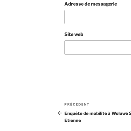
Adresse de messagerie
Site web
Navigation
Article
PRÉCÉDENT
de
précédent
Enquête de mobilité à Woluwé 
Etienne
l’article