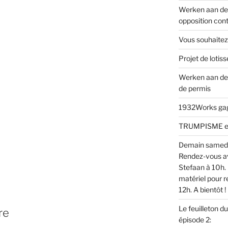
Werken aan de 
opposition cont
Vous souhaitez
Projet de loti
Werken aan de
de permis
1932Works gagn
TRUMPISME en v
Demain samed
Rendez-vous av
Stefaan à 10h. 
matériel pour r
12h. A bientôt !
Le feuilleton d
re
épisode 2: