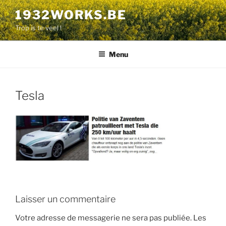
Aller
1932WORKS.BE
au
Trop is te veel !
contenu
principal
Menu
Tesla
Laisser un commentaire
Votre adresse de messagerie ne sera pas publiée.
Les