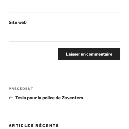
Site web
Navigation
Article
PRÉCÉDENT
de
précédent
Tesla pour la police de Zaventem
l’article
ARTICLES RÉCENTS