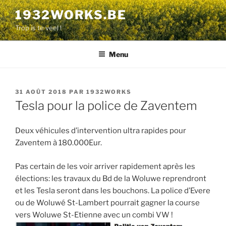
Aller
1932WORKS.BE
au
Trop is te veel !
contenu
principal
Menu
PUBLIÉ
31 AOÛT 2018
PAR
1932WORKS
LE
Tesla pour la police de Zaventem
Deux véhicules d’intervention ultra rapides pour
Zaventem à 180.000Eur.
Pas certain de les voir arriver rapidement après les
élections: les travaux du Bd de la Woluwe reprendront
et les Tesla seront dans les bouchons. La police d’Evere
ou de Woluwé St-Lambert pourrait gagner la course
vers Woluwe St-Etienne avec un combi VW !