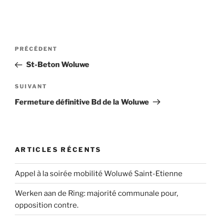
Navigation
Article
PRÉCÉDENT
de
précédent
St-Beton Woluwe
l’article
Article
SUIVANT
suivant
Fermeture définitive Bd de la Woluwe
ARTICLES RÉCENTS
Appel à la soirée mobilité Woluwé Saint-Etienne
Werken aan de Ring: majorité communale pour,
opposition contre.