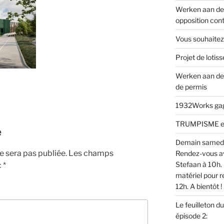
Werken aan de 
opposition cont
Vous souhaitez
Projet de loti
Werken aan de
de permis
1932Works gagn
TRUMPISME en v
e
Demain samed
 sera pas publiée.
Les champs
Rendez-vous av
Stefaan à 10h. 
c
*
matériel pour r
12h. A bientôt !
Le feuilleton d
épisode 2: