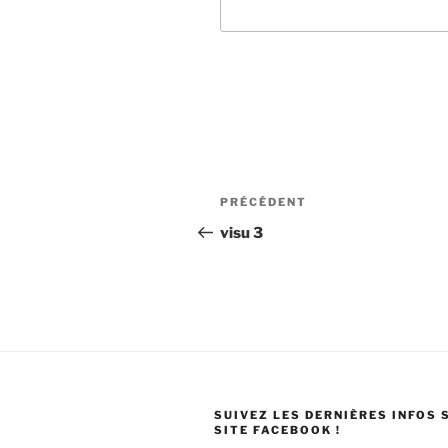
Navigation
Article
PRÉCÉDENT
de
précédent
visu 3
l’article
SUIVEZ LES DERNIÈRES INFOS 
SITE FACEBOOK !