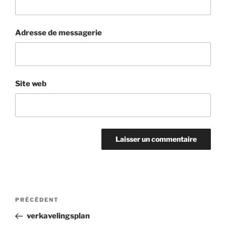
Adresse de messagerie
Site web
Navigation
Article
PRÉCÉDENT
de
précédent
verkavelingsplan
l’article