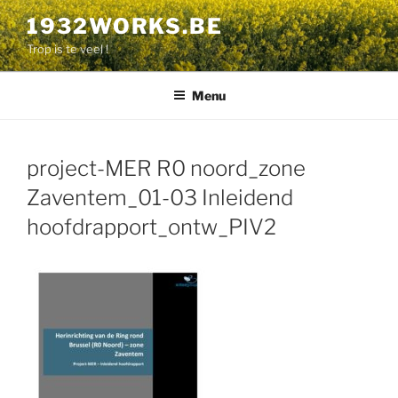
Aller
1932WORKS.BE
au
Trop is te veel !
contenu
principal
Menu
project-MER R0 noord_zone
Zaventem_01-03 Inleidend
hoofdrapport_ontw_PIV2