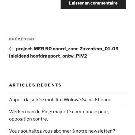
Navigation
Article
PRÉCÉDENT
de
précédent
project-MER R0 noord_zone Zaventem_01-03
l’article
Inleidend hoofdrapport_ontw_PIV2
ARTICLES RÉCENTS
Appel à la soirée mobilité Woluwé Saint-Etienne
Werken aan de Ring: majorité communale pour,
opposition contre.
Vous souhaitez vous abonner à notre newsletter ?