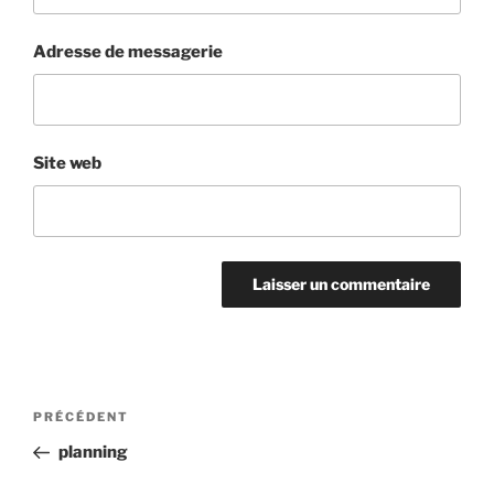
Adresse de messagerie
Site web
Navigation
Article
PRÉCÉDENT
de
précédent
planning
l’article