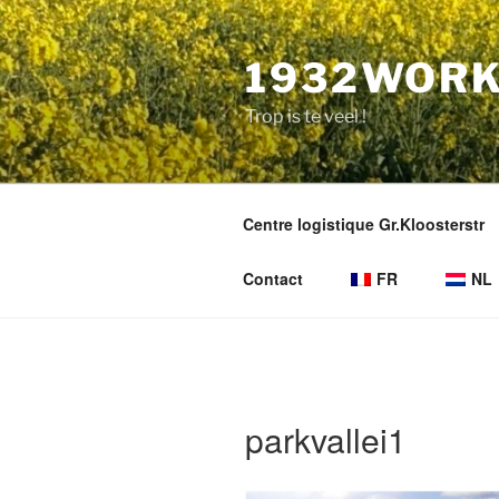
Aller
au
1932WORK
contenu
principal
Trop is te veel !
Centre logistique Gr.Kloosterstr
Contact
FR
NL
parkvallei1