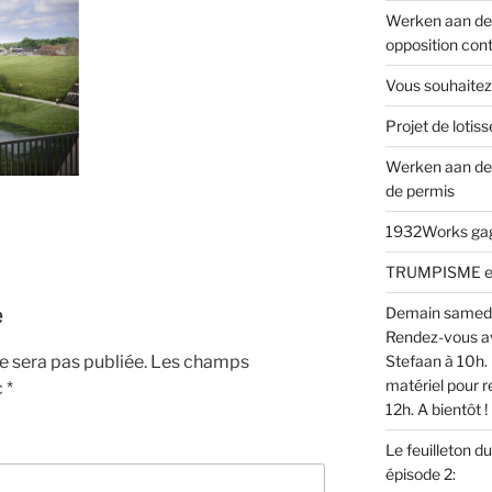
Werken aan de 
opposition cont
Vous souhaitez
Projet de loti
Werken aan de
de permis
1932Works gagn
TRUMPISME en v
e
Demain samed
Rendez-vous av
 sera pas publiée.
Les champs
Stefaan à 10h. 
matériel pour r
c
*
12h. A bientôt !
Le feuilleton d
épisode 2: