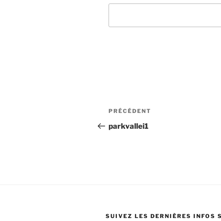
Navigation
Article
PRÉCÉDENT
de
précédent
parkvallei1
l’article
SUIVEZ LES DERNIÈRES INFOS 