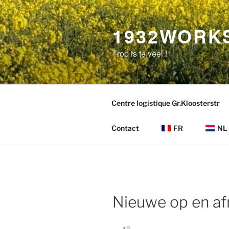
Aller
au
1932WORK
contenu
principal
Trop is te veel !
Centre logistique Gr.Kloosterstr
Contact
FR
NL
Nieuwe op en af