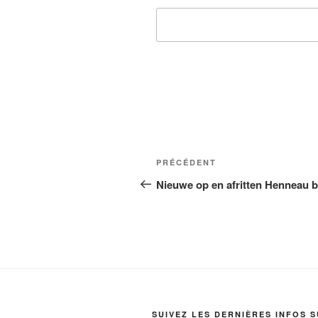
Navigation
Article
PRÉCÉDENT
de
précédent
Nieuwe op en afritten Henneau 
l’article
SUIVEZ LES DERNIÈRES INFOS 