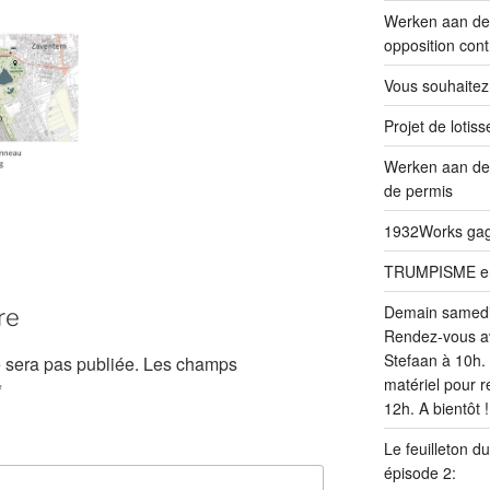
Werken aan de 
opposition cont
Vous souhaitez
Projet de loti
Werken aan de
de permis
1932Works gagn
TRUMPISME en v
Demain samed
re
Rendez-vous av
Stefaan à 10h. 
 sera pas publiée.
Les champs
matériel pour r
*
12h. A bientôt !
Le feuilleton d
épisode 2: