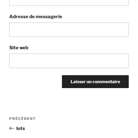
Adresse de messagerie
Site web
Navigation
Article
PRÉCÉDENT
de
précédent
lots
l’article