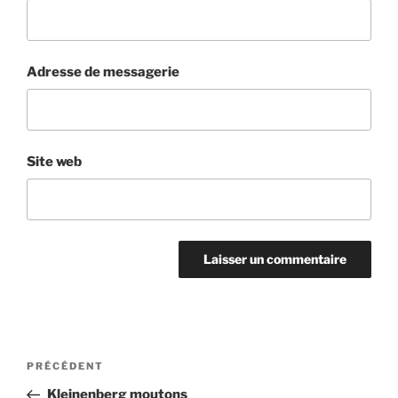
Adresse de messagerie
Site web
Navigation
Article
PRÉCÉDENT
de
précédent
Kleinenberg moutons