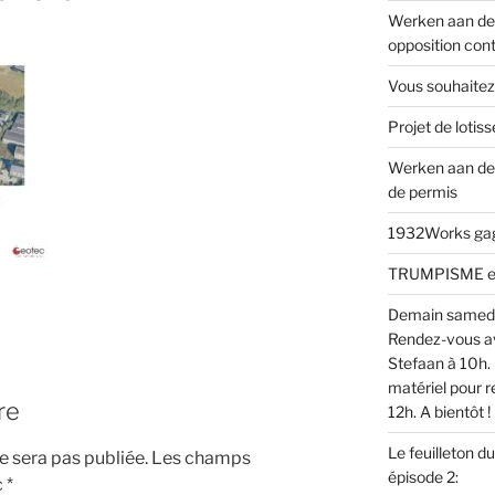
Werken aan de 
opposition cont
Vous souhaitez
Projet de loti
Werken aan de
de permis
1932Works gagn
TRUMPISME en v
Demain samed
Rendez-vous av
Stefaan à 10h. 
matériel pour r
re
12h. A bientôt !
Le feuilleton d
 sera pas publiée.
Les champs
épisode 2:
c
*