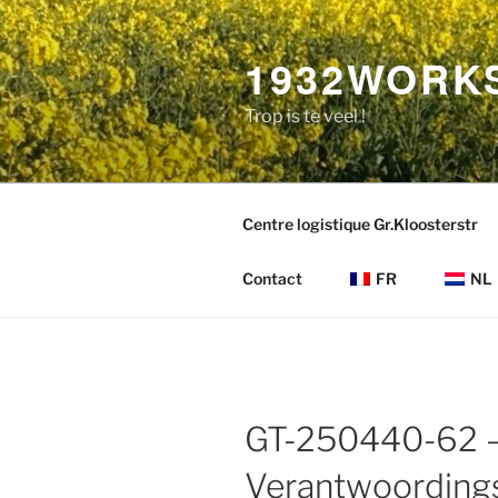
Aller
au
1932WORK
contenu
principal
Trop is te veel !
Centre logistique Gr.Kloosterstr
Contact
FR
NL
GT-250440-62 
Verantwoording