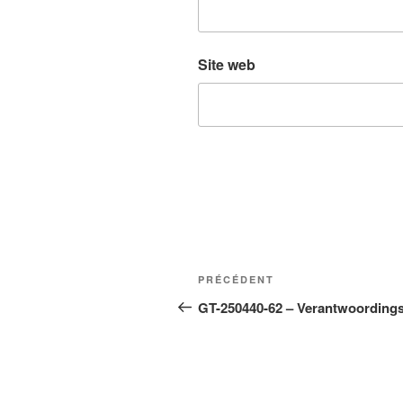
Site web
Navigation
Article
PRÉCÉDENT
de
précédent
GT-250440-62 – Verantwoording
l’article