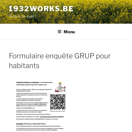
Aller
1932WORKS.BE
au
Trop is te veel !
contenu
principal
Menu
Formulaire enquête GRUP pour
habitants