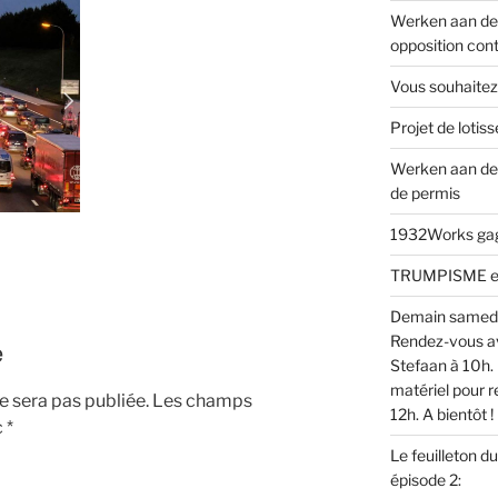
Werken aan de 
opposition cont
Vous souhaitez
Projet de loti
Werken aan de
de permis
1932Works gagn
TRUMPISME en v
Demain samed
Rendez-vous av
e
Stefaan à 10h. 
matériel pour r
 sera pas publiée.
Les champs
12h. A bientôt !
c
*
Le feuilleton d
épisode 2: