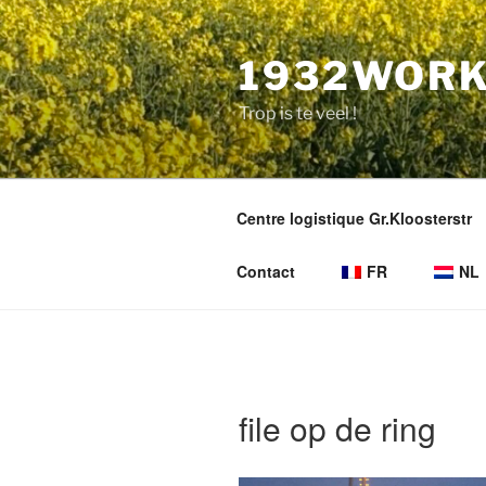
Aller
au
1932WORK
contenu
principal
Trop is te veel !
Centre logistique Gr.Kloosterstr
Contact
FR
NL
file op de ring