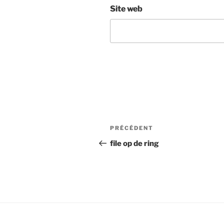
Site web
Navigation
Article
PRÉCÉDENT
de
précédent
file op de ring
l’article