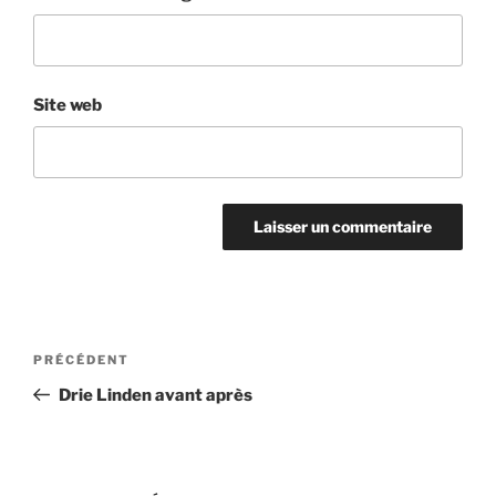
Site web
Navigation
Article
PRÉCÉDENT
de
précédent
Drie Linden avant après
l’article