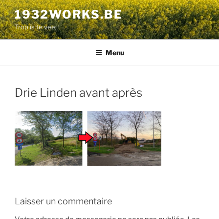
Aller
1932WORKS.BE
au
Trop is te veel !
contenu
principal
Menu
Drie Linden avant après
Laisser un commentaire