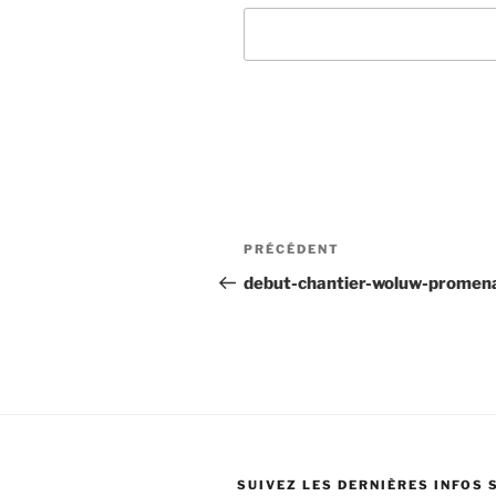
Navigation
Article
PRÉCÉDENT
de
précédent
debut-chantier-woluw-promen
l’article
SUIVEZ LES DERNIÈRES INFOS 