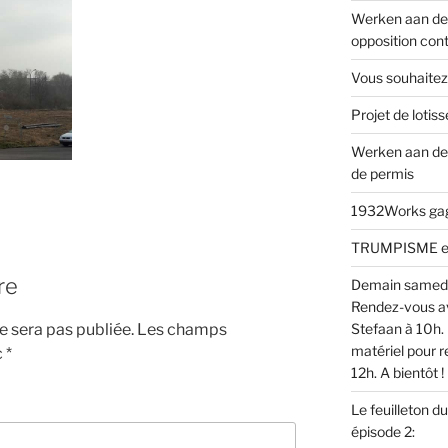
Werken aan de 
opposition cont
Vous souhaitez
Projet de loti
Werken aan de
de permis
1932Works gagn
TRUMPISME en v
re
Demain samed
Rendez-vous av
 sera pas publiée.
Les champs
Stefaan à 10h. 
matériel pour r
c
*
12h. A bientôt !
Le feuilleton d
épisode 2: