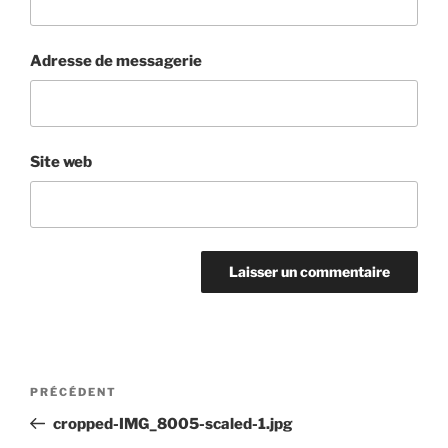
Adresse de messagerie
Site web
Navigation
Article
PRÉCÉDENT
de
précédent
cropped-IMG_8005-scaled-1.jpg
l’article