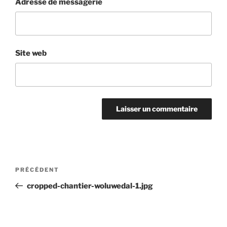
Adresse de messagerie
Site web
Navigation
Article
PRÉCÉDENT
de
précédent
cropped-chantier-woluwedal-1.jpg
l’article