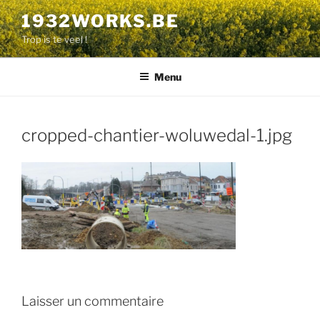
Aller
1932WORKS.BE
au
Trop is te veel !
contenu
principal
Menu
cropped-chantier-woluwedal-1.jpg
Laisser un commentaire