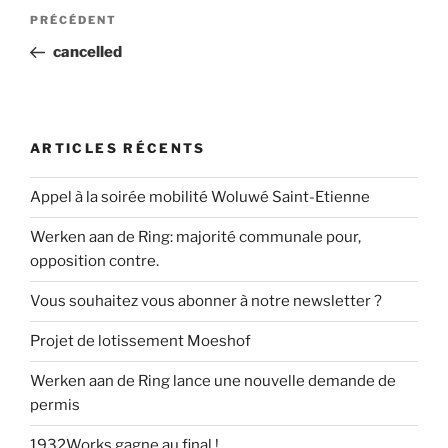
Navigation
Article
PRÉCÉDENT
de
précédent
cancelled
l’article
ARTICLES RÉCENTS
Appel à la soirée mobilité Woluwé Saint-Etienne
Werken aan de Ring: majorité communale pour,
opposition contre.
Vous souhaitez vous abonner à notre newsletter ?
Projet de lotissement Moeshof
Werken aan de Ring lance une nouvelle demande de
permis
1932Works gagne au final !