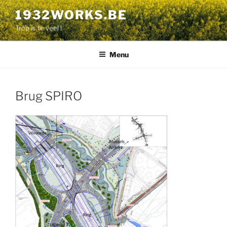
Aller
1932WORKS.BE
au
Trop is te veel !
contenu
principal
Menu
Brug SPIRO