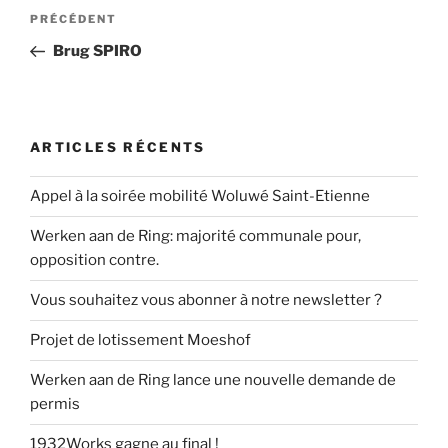
Navigation
Article
PRÉCÉDENT
de
précédent
Brug SPIRO
l’article
ARTICLES RÉCENTS
Appel à la soirée mobilité Woluwé Saint-Etienne
Werken aan de Ring: majorité communale pour,
opposition contre.
Vous souhaitez vous abonner à notre newsletter ?
Projet de lotissement Moeshof
Werken aan de Ring lance une nouvelle demande de
permis
1932Works gagne au final !