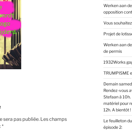
Werken aan de 
opposition cont
Vous souhaitez
Projet de loti
Werken aan de
de permis
1932Works gagn
TRUMPISME en v
Demain samed
Rendez-vous av
Stefaan à 10h. 
matériel pour r
e
12h. A bientôt !
 sera pas publiée.
Les champs
Le feuilleton d
c
*
épisode 2: