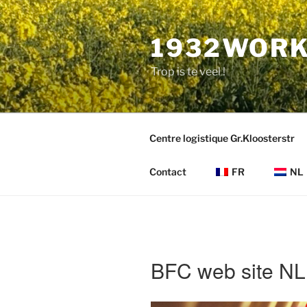
Aller
au
1932WORK
contenu
principal
Trop is te veel !
Centre logistique Gr.Kloosterstr
Contact
FR
NL
BFC web site NL