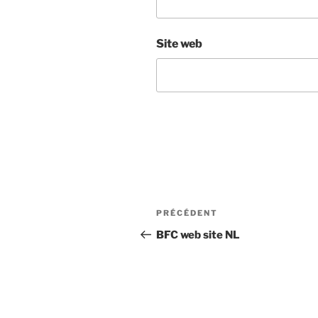
Site web
Navigation
Article
PRÉCÉDENT
de
précédent
BFC web site NL
l’article