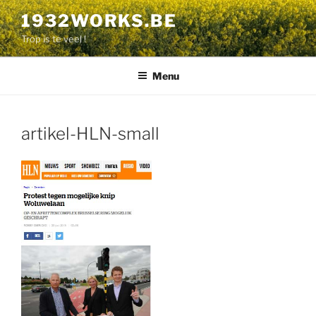
Aller
1932WORKS.BE
au
Trop is te veel !
contenu
principal
Menu
artikel-HLN-small