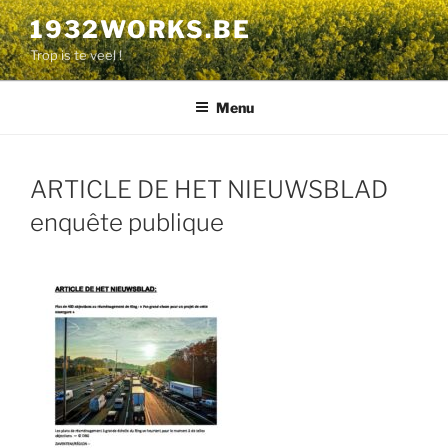
Aller
1932WORKS.BE
au
Trop is te veel !
contenu
principal
Menu
ARTICLE DE HET NIEUWSBLAD
enquête publique