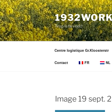
Aller
au
1932WORK
contenu
principal
Trop is te veel !
Centre logistique Gr.Kloosterstr
Contact
FR
NL
Image 19 sept. 