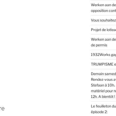
Werken aan de 
opposition cont
Vous souhaitez
Projet de loti
Werken aan de
de permis
1932Works gagn
TRUMPISME en v
Demain samed
Rendez-vous av
Stefaan à 10h. 
matériel pour r
12h. A bientôt !
Le feuilleton d
re
épisode 2: