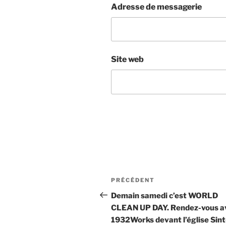
Adresse de messagerie
Site web
Navigation
Article
PRÉCÉDENT
de
précédent
Demain samedi c’est WORLD
CLEAN UP DAY. Rendez-vous a
l’article
1932Works devant l’église Sint