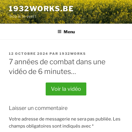
Aller
1932WORKS.BE
au
Trop is te veel !
contenu
principal
Menu
PUBLIÉ
12 OCTOBRE 2024
PAR
1932WORKS
LE
7 années de combat dans une
vidéo de 6 minutes…
Voir la vidéo
Laisser un commentaire
Votre adresse de messagerie ne sera pas publiée.
Les
champs obligatoires sont indiqués avec
*