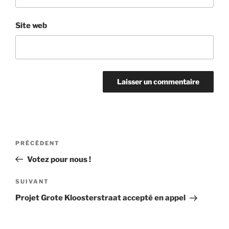
Site web
Navigation
Article
PRÉCÉDENT
de
précédent
Votez pour nous !
l’article
Article
SUIVANT
suivant
Projet Grote Kloosterstraat accepté en appel