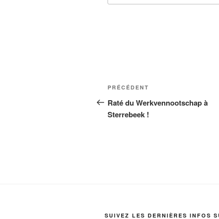
Navigation
Article
PRÉCÉDENT
de
précédent
Raté du Werkvennootschap à
Sterrebeek !
l’article
SUIVEZ LES DERNIÈRES INFOS 