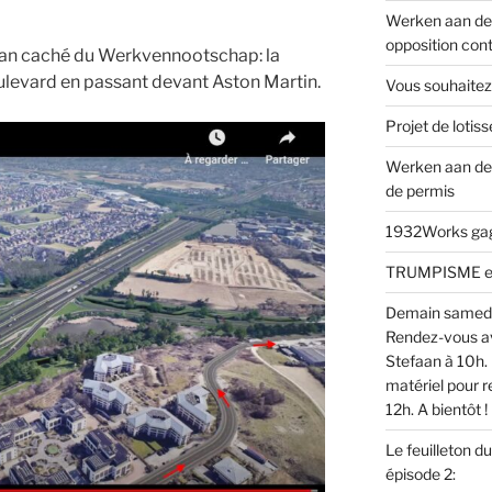
Werken aan de 
opposition cont
lan caché du Werkvennootschap: la
ulevard en passant devant Aston Martin.
Vous souhaitez
Projet de loti
Werken aan de
de permis
1932Works gagn
TRUMPISME en v
Demain samed
Rendez-vous av
Stefaan à 10h. 
matériel pour r
12h. A bientôt !
Le feuilleton d
épisode 2: