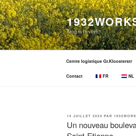
Aller
au
1932WORK
contenu
principal
Trop is te veel !
Centre logistique Gr.Kloosterstr
Contact
FR
NL
PUBLIÉ
14 JUILLET 2024
PAR
1932WOR
LE
Un nouveau bouleva
Saint-Etienne