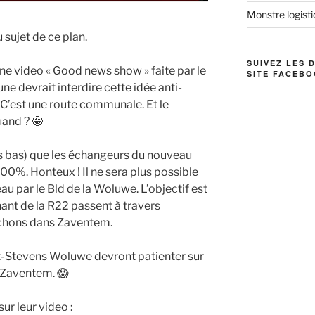
Monstre logistiq
sujet de ce plan.
SUIVEZ LES 
e video « Good news show » faite par le
SITE FACEBO
devrait interdire cette idée anti-
 C’est une route communale. Et le
uand ? 🤩
plus bas) que les échangeurs du nouveau
00%. Honteux ! Il ne sera plus possible
u par le Bld de la Woluwe. L’objectif est
ant de la R22 passent à travers
chons dans Zaventem.
nt-Stevens Woluwe devront patienter sur
e Zaventem. 😱
ur leur video :