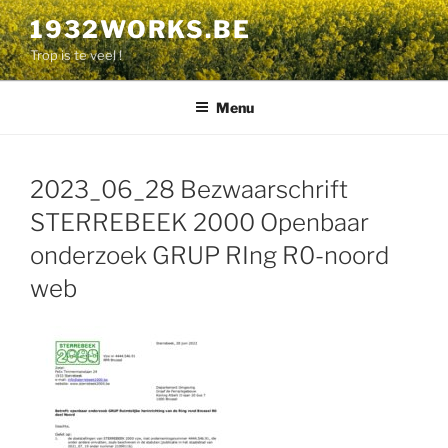
Aller
1932WORKS.BE
au
Trop is te veel !
contenu
principal
Menu
2023_06_28 Bezwaarschrift
STERREBEEK 2000 Openbaar
onderzoek GRUP RIng R0-noord
web