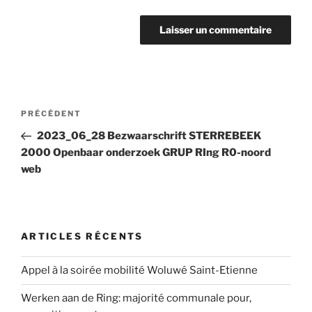
Navigation
Article
PRÉCÉDENT
de
précédent
2023_06_28 Bezwaarschrift STERREBEEK
l’article
2000 Openbaar onderzoek GRUP RIng R0-noord
web
ARTICLES RÉCENTS
Appel à la soirée mobilité Woluwé Saint-Etienne
Werken aan de Ring: majorité communale pour,