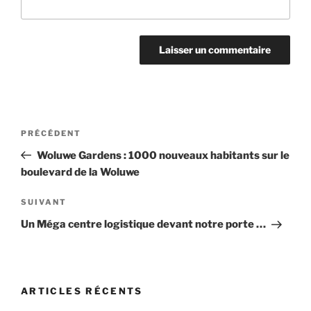
Navigation
Article
PRÉCÉDENT
de
précédent
Woluwe Gardens : 1000 nouveaux habitants sur le
l’article
boulevard de la Woluwe
Article
SUIVANT
suivant
Un Méga centre logistique devant notre porte …
ARTICLES RÉCENTS