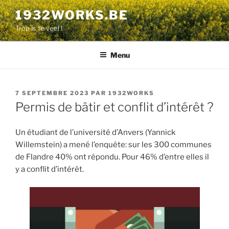
Aller
1932WORKS.BE
au
Trop is te veel !
contenu
principal
Menu
PUBLIÉ
7 SEPTEMBRE 2023
PAR
1932WORKS
LE
Permis de bâtir et conflit d’intérêt ?
Un étudiant de l’université d’Anvers (Yannick
Willemstein) a mené l’enquête: sur les 300 communes
de Flandre 40% ont répondu. Pour 46% d’entre elles il
y a conflit d’intérêt.