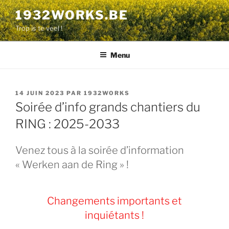
Aller
1932WORKS.BE
au
Trop is te veel !
contenu
principal
Menu
PUBLIÉ
14 JUIN 2023
PAR
1932WORKS
LE
Soirée d’info grands chantiers du
RING : 2025-2033
Venez tous à la soirée d’information
« Werken aan de Ring » !
Changements importants et
inquiétants
!