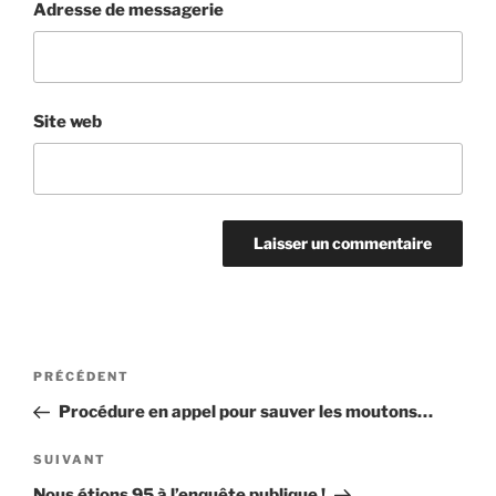
Adresse de messagerie
Site web
Navigation
Article
PRÉCÉDENT
de
précédent
Procédure en appel pour sauver les moutons…
l’article
Article
SUIVANT
suivant
Nous étions 95 à l’enquête publique !