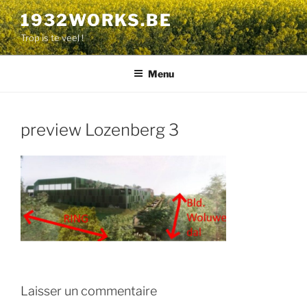
Aller
1932WORKS.BE
au
Trop is te veel !
contenu
principal
Menu
preview Lozenberg 3
Laisser un commentaire