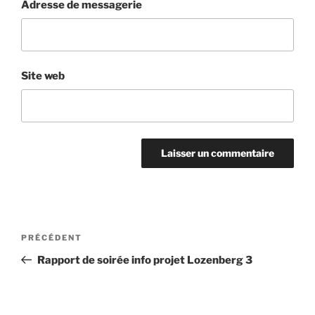
Adresse de messagerie
Site web
Navigation
Article
PRÉCÉDENT
de
précédent
Rapport de soirée info projet Lozenberg 3
l’article