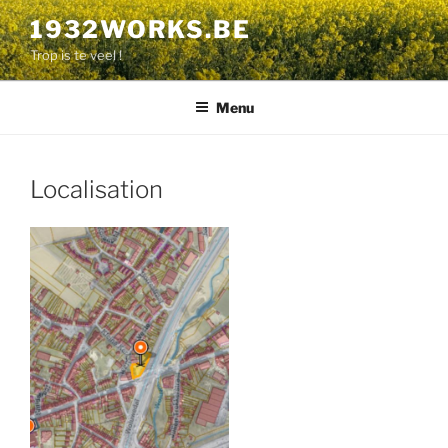
Aller
1932WORKS.BE
au
Trop is te veel !
contenu
principal
Menu
Localisation