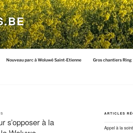
S.BE
Nouveau parc à Woluwé Saint-Etienne
Gros chantiers Rin
KS
ARTICLES R
r s’opposer à la
Appel à la soir
e la Woluwe