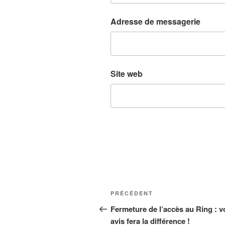
Adresse de messagerie
Site web
Navigation
Article
PRÉCÉDENT
de
précédent
Fermeture de l’accès au Ring : v
avis fera la différence !