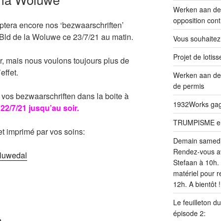
Werken aan de 
opposition cont
era encore nos ‘bezwaarschriften’
u Bld de la Woluwe ce 23/7/21 au matin.
Vous souhaitez
Projet de loti
r, mais nous voulons toujours plus de
effet.
Werken aan de
de permis
os bezwaarschriften dans la boite à
1932Works gagn
22/7/21 jusqu’au soir.
TRUMPISME en v
t imprimé par vos soins:
Demain samed
Rendez-vous av
oluwedal
Stefaan à 10h. 
matériel pour r
12h. A bientôt !
Le feuilleton d
épisode 2:
e