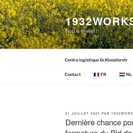
Aller
au
1932WORK
contenu
principal
Trop is te veel !
Centre logistique Gr.Kloosterstr
Contact
FR
NL
PUBLIÉ
21 JUILLET 2021
PAR
1932WOR
LE
Dernière chance pou
fermeture du Bld d