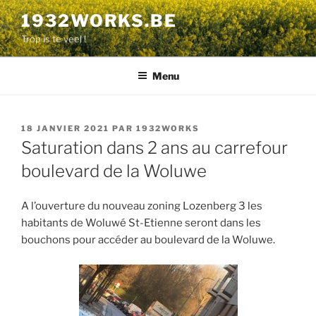
Aller
1932WORKS.BE
au
Trop is te veel !
contenu
principal
Menu
PUBLIÉ
18 JANVIER 2021
PAR
1932WORKS
LE
Saturation dans 2 ans au carrefour
boulevard de la Woluwe
A l’ouverture du nouveau zoning Lozenberg 3 les
habitants de Woluwé St-Etienne seront dans les
bouchons pour accéder au boulevard de la Woluwe.