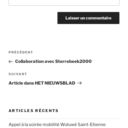
Navigation
Article
PRÉCÉDENT
de
précédent
Collaboration avec Sterrebeek2000
l’article
Article
SUIVANT
suivant
Article dans HET NIEUWSBLAD
ARTICLES RÉCENTS
Appel à la soirée mobilité Woluwé Saint-Etienne