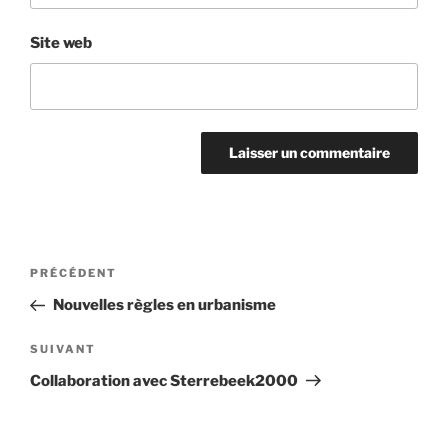
Site web
Navigation
Article
PRÉCÉDENT
de
précédent
Nouvelles règles en urbanisme
l’article
Article
SUIVANT
suivant
Collaboration avec Sterrebeek2000