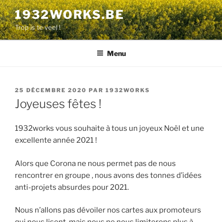
Aller
1932WORKS.BE
au
Trop is te veel !
contenu
principal
Menu
PUBLIÉ
25 DÉCEMBRE 2020
PAR
1932WORKS
LE
Joyeuses fêtes !
1932works vous souhaite à tous un joyeux Noël et une
excellente année 2021 !
Alors que Corona ne nous permet pas de nous
rencontrer en groupe , nous avons des tonnes d’idées
anti-projets absurdes pour 2021.
Nous n’allons pas dévoiler nos cartes aux promoteurs