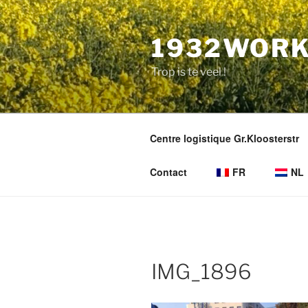
Aller
au
1932WORK
contenu
principal
Trop is te veel !
Centre logistique Gr.Kloosterstr
Contact
FR
NL
IMG_1896