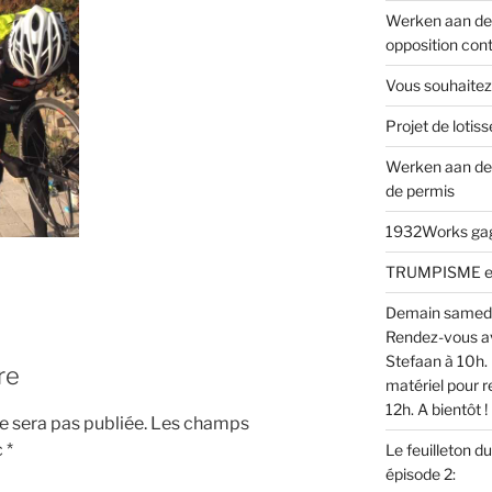
Werken aan de 
opposition cont
Vous souhaitez
Projet de loti
Werken aan de
de permis
1932Works gagn
TRUMPISME en v
Demain samed
Rendez-vous av
Stefaan à 10h. 
re
matériel pour r
12h. A bientôt !
 sera pas publiée.
Les champs
c
*
Le feuilleton d
épisode 2: