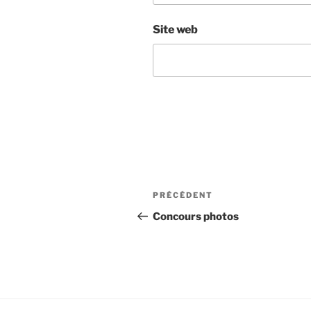
Site web
Navigation
Article
PRÉCÉDENT
de
précédent
Concours photos
l’article