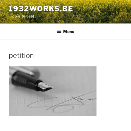
Aller
1932WORKS.BE
au
Trop is te veel !
contenu
principal
Menu
petition