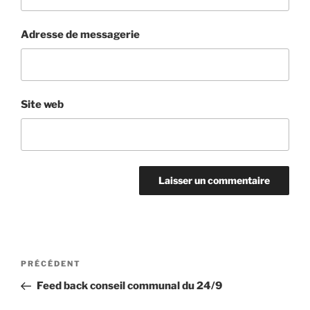
Adresse de messagerie
Site web
Navigation
Article
PRÉCÉDENT
de
précédent
Feed back conseil communal du 24/9
l’article