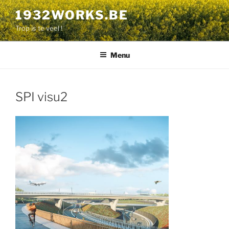
Aller
1932WORKS.BE
au
Trop is te veel !
contenu
principal
Menu
SPI visu2