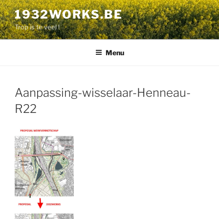
Naar
1932WORKS.BE
de
Trop is te veel !
inhoud
overgaan
Menu
Aanpassing-wisselaar-Henneau-
R22